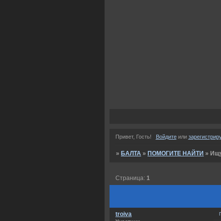
Привет, Гость!
Войдите
или
зарегистрир
»
БАЛТА
»
ПОМОГИТЕ НАЙТИ
»
Ищу
Страница:
1
troiva