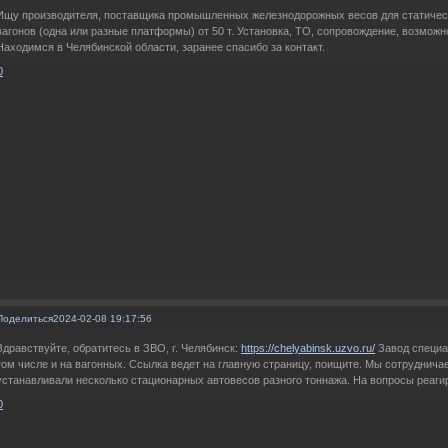
Ищу производителя, поставщика промышленных железнодорожных весов для статичес
вагонов (одна или разные платформы) от 50 т. Установка, ТО, сопровождение, возмож
Находимся в Челябинской области, заранее спасибо за контакт.
0
Поделиться
2024-02-08 19:17:56
Здравствуйте, обратитесь в ЗВО, г. Челябинск:
https://chelyabinsk.uzvo.ru/
Завод специа
том числе и на вагонных. Ссылка ведет на главную страницу, поищите. Мы сотрудничае
устанавливали несколько стационарных автовесов разного тоннажа. На вопросы реаги
0