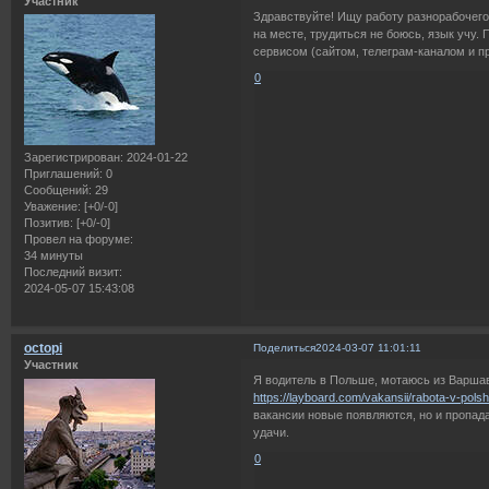
Участник
Здравствуйте! Ищу работу разнорабочего
на месте, трудиться не боюсь, язык учу
сервисом (сайтом, телеграм-каналом и пр
0
Зарегистрирован
: 2024-01-22
Приглашений:
0
Сообщений:
29
Уважение:
[+0/-0]
Позитив:
[+0/-0]
Провел на форуме:
34 минуты
Последний визит:
2024-05-07 15:43:08
octopi
Поделиться
2024-03-07 11:01:11
Участник
Я водитель в Польше, мотаюсь из Варшав
https://layboard.com/vakansii/rabota-v-pols
вакансии новые появляются, но и пропада
удачи.
0