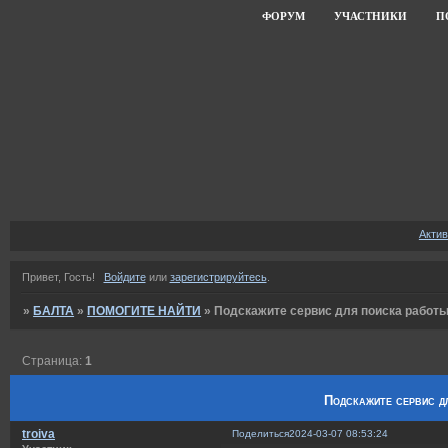
ФОРУМ
УЧАСТНИКИ
П
Акти
Привет, Гость!
Войдите
или
зарегистрируйтесь
.
»
БАЛТА
»
ПОМОГИТЕ НАЙТИ
»
Подскажите сервис для поиска работ
Страница:
1
Подскажите сервис д
troiva
Поделиться
2024-03-07 08:53:24